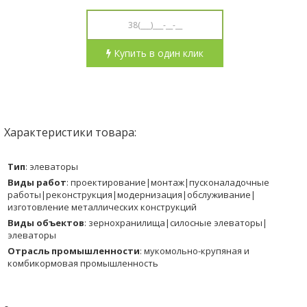
Купить в один клик
Характеристики товара:
Тип
:
элеваторы
Виды работ
:
проектирование|монтаж|пусконаладочные
работы|реконструкция|модернизация|обслуживание|
изготовление металлических конструкций
Виды объектов
:
зернохранилища|силосные элеваторы|
элеваторы
Отрасль промышленности
:
мукомольно-крупяная и
комбикормовая промышленность