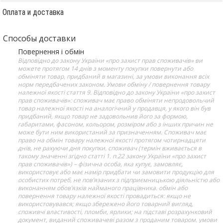
Оплата и доставка
Способы доставки
Повернення і обмін
Відповідно до закону України «про захист прав споживачів» ви
можете протягом 14 днів з моменту покупки повернути або
обміняти товар, придбаний в магазині, за умови виконання всіх
норм передбачених законом. Умови обміну / повернення товару
належної якості стаття 9. Відповідно до закону України «про захист
прав споживачів»: споживач має право обміняти непродовольчий
товар належної якості на аналогічний у продавця, у якого він був
придбаний, якщо товар не задовольнив його за формою,
габаритами, фасоном, кольором, розміром або з інших причин не
може бути ним використаний за призначенням. Споживач має
право на обмін товару належної якості протягом чотирнадцяти
днів, не рахуючи дня покупки. споживач (термін вживається в
такому значенні згідно статті 1. п.22 закону України «про захист
прав споживачів») – фізична особа, яка купує, замовляє,
використовує або має намір придбати чи замовити продукцію для
особистих потреб, не пов’язаних з підприємницькою діяльністю або
виконанням обов’язків найманого працівника. обмін або
повернення товару належної якості провадиться: якщо не
використовувався; якщо збережено його товарний вигляд,
споживчі властивості, пломби, ярлики; на підставі розрахунковий
документ, виданий споживачеві разом з проданим товаром. умови