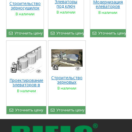
Элеваторы
Модернизация
Строительство
под ключ
елеваторов
зерносушилок
под ключ
В наличии
В наличии
В наличии
Уточнить цену
Уточнить цену
Уточнить цену
Строительство
Проектирование
зерновых
элеваторов в
складов
В наличии
Украине
В наличии
Уточнить цену
Уточнить цену