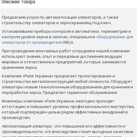
Описание товара
Предлагаем услуги по автоматизации элеваторов, а также
строительству элеваторов и зернохранилищ под ключ.
Устанавливаем приборы контроля и автоматики, термометрии и
контроля уровня зерна в силосах, специальное
оборудование для
элеваторов от производителя
RIELA.
При проведении монтажных работ сотрудники нашей компании
используют знания, опыт и передовые достижения ведущих
мировых и отечественных предприятий, которые занимаются
хранением зерна.
Компания «Риля Украина» предлагает проектирование и
строительство металлоконструкций любой сложности. Оборудует
элеваторы новым технологичным оборудованием для хранения и
переработки зерна. Предлагает сервисное обслуживание.
Инженеры компании «Риля Украина» ежегодно проходят
аттестацию и повышают уровень профессионального мастерства,
который подтверждён целым рядом эффективных внедрений в
производство.
Автоматизация элеватора - это повышение его эффективности и
производительности, что впоследствии станет выгодным качеством
вашего предприятия и позволит экономить затраты ресурсов,