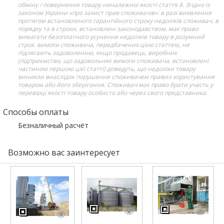
обміну / повернення товару неналежної якості стаття 8. Згідно із
законом України «про захист прав споживачів»: в разі виявлення
протягом встановленого гарантійного строку недоліків споживач, в
порядку та в строки, встановлені законодавством, має право
вимагати безоплатного усунення недоліків товару в розумний
строк. вимоги споживача, передбачених цією статтею, не
підлягають задоволенню, якщо продавець, виробник
(підприємство, що задовольняє вимоги споживача, встановлені
частиною першою цієї статті) доведуть, що недоліки товару
виникли внаслідок порушення споживачем правил користування
товаром або його зберігання. Споживач має право брати участь у
перевірці якості товару особисто або через свого представника.
Способы оплаты
Безналичный расчёт
Возможно вас заинтересует