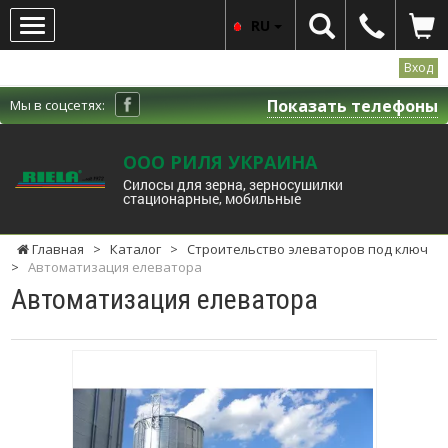
RU
Вход
Показать телефоны
Мы в соцсетях:
ООО РИЛЯ УКРАИНА
Силосы для зерна, зерносушилки
стационарные, мобильные
Главная
>
Каталог
>
Строительство элеваторов под ключ
>
Автоматизация елеватора
Автоматизация елеватора