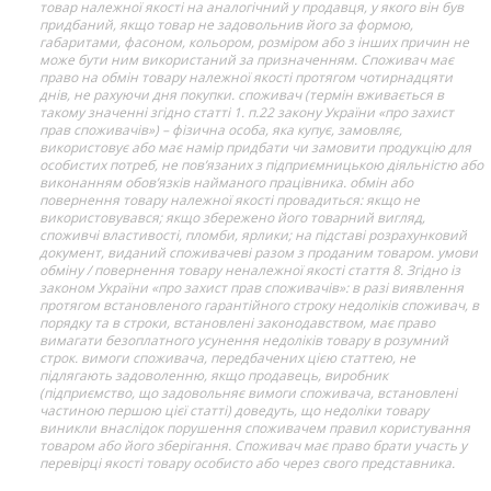
товар належної якості на аналогічний у продавця, у якого він був
придбаний, якщо товар не задовольнив його за формою,
габаритами, фасоном, кольором, розміром або з інших причин не
може бути ним використаний за призначенням. Споживач має
право на обмін товару належної якості протягом чотирнадцяти
днів, не рахуючи дня покупки. споживач (термін вживається в
такому значенні згідно статті 1. п.22 закону України «про захист
прав споживачів») – фізична особа, яка купує, замовляє,
використовує або має намір придбати чи замовити продукцію для
особистих потреб, не пов’язаних з підприємницькою діяльністю або
виконанням обов’язків найманого працівника. обмін або
повернення товару належної якості провадиться: якщо не
використовувався; якщо збережено його товарний вигляд,
споживчі властивості, пломби, ярлики; на підставі розрахунковий
документ, виданий споживачеві разом з проданим товаром. умови
обміну / повернення товару неналежної якості стаття 8. Згідно із
законом України «про захист прав споживачів»: в разі виявлення
протягом встановленого гарантійного строку недоліків споживач, в
порядку та в строки, встановлені законодавством, має право
вимагати безоплатного усунення недоліків товару в розумний
строк. вимоги споживача, передбачених цією статтею, не
підлягають задоволенню, якщо продавець, виробник
(підприємство, що задовольняє вимоги споживача, встановлені
частиною першою цієї статті) доведуть, що недоліки товару
виникли внаслідок порушення споживачем правил користування
товаром або його зберігання. Споживач має право брати участь у
перевірці якості товару особисто або через свого представника.