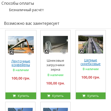
Способы оплаты
Безналичный расчёт
Возможно вас заинтересует
Цепные
Шнековые
Ленточные
скребковые
конвейеры
загрузчики
транспортеры
универсальные
В наличии
зерна
В наличии
В наличии
100,00 грн.
100,00 грн.
100,00 грн.
Купить
Купить
Купить