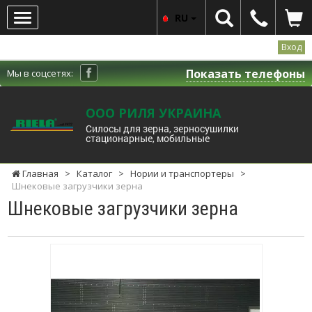
RU
Вход
Показать телефоны
Мы в соцсетях:
ООО РИЛЯ УКРАИНА
Силосы для зерна, зерносушилки
стационарные, мобильные
Главная
>
Каталог
>
Нории и транспортеры
>
Шнековые загрузчики зерна
Шнековые загрузчики зерна