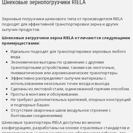
Шнековые зернопогрузчики RIELA
Зерновые погрузчики шнекового типа от производителя RIELA
подходят для эффективной транспортировки зерна и других
сыпучих продуктов.
Шнековые загрузчики зерна RIELA отличаются следующими
преимуществами:
Идеально подходят для транспортировки зерновых любого
вида.
Экономически выгодны по сравнению с другими
транспортными устройствами, такими как ленточные,
пневматические или аэромеханические транспортеры.
Эффективно распределяют сыпучие материалы с
использованием нескольких точек входа и выхода.
Сделаны из листовой стали, оцинкованной горячим способом.
Просты в монтаже и обслуживании.
Не требуют дополнительных крепежей, опорных конструкций
и подпорных башен.
Отсутствие сварочных швов (модульное строение с
болтовыми соединениями).
Шнековые транспортеры RIELA доступны во многих
конфигурациях, разработаны на основе отраслевых стандартов и
являются модульными в конструкции, обеспечивая гибкость для