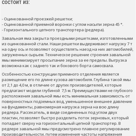
состоит из
:
-
Оцинкованной
проезжей
решетки
;
-
Оцинкованной
приемной
воронки
с
углом
насыпи
зерна
45 °.
-
Горизонтального
цепного
транспортера
(
редлера).
Завальная
яма
закрыта
проездными
решетками
,
изготовленными
из оцинкованной
стали.
Наши
решетки
выдерживают
нагрузку
7 т
на
одну
ось
и
позволяют
осуществлять
наезд на них
автомобилей
,
загруженных
сырьем
.
Техническое
решение
строения
завальной
ямы
минимизирует
просыпание
зерна
за ее пределы.
Выгрузка
возможна как
с
заднего
так и
бокового борта
самосвала.
Особенностью
конструкции
приемного
отделения
является
размещение
его по
длине
кузова
автомобиля
.
Глубина
такой
ямы
от
2,1 до
4,0 м
,
в отличие от других
производителей
,
которые
предлагают
модели
глубиной
7,5 м.
Преимуществами
не глубокого
расположения
завальной
ямы
есть
минимальная
зависимость
от
поверхностных
подземных
вод
,
уменьшенное
внешнее
давление
на
фундаменты
,
равномерная нагрузка
зерна
на
всю длину
редлера
.
Рассекатель,
в виде
соединенных
под
углом
двух
пластин
,
позволяет
быстро
разделить
поток
зерновых
,
который
попадает
сверху
на
горизонтальный
цепной
транспортер
.
В
редлере
завальной
ямы
предусмотрено
плавное
регулирование
производительности,
путем изменения
частоты
напряжения