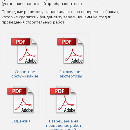
(
установлен
частотный
преобразователь
).
Проездные
решетки
устанавливаются
на
поперечных
балках
,
которые
крепятся
к
фундаменту
завальной
ямы
на стадии
проведения
строительных
работ
.
Сервисное
Заключение
обслуживание
экспертизы
Лицензия
Разрешение на
проведение работ
повышенной