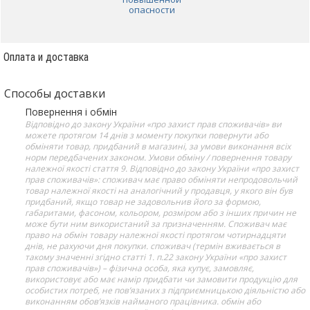
опасности
Оплата и доставка
Способы доставки
Повернення і обмін
Відповідно до закону України «про захист прав споживачів» ви
можете протягом 14 днів з моменту покупки повернути або
обміняти товар, придбаний в магазині, за умови виконання всіх
норм передбачених законом. Умови обміну / повернення товару
належної якості стаття 9. Відповідно до закону України «про захист
прав споживачів»: споживач має право обміняти непродовольчий
товар належної якості на аналогічний у продавця, у якого він був
придбаний, якщо товар не задовольнив його за формою,
габаритами, фасоном, кольором, розміром або з інших причин не
може бути ним використаний за призначенням. Споживач має
право на обмін товару належної якості протягом чотирнадцяти
днів, не рахуючи дня покупки. споживач (термін вживається в
такому значенні згідно статті 1. п.22 закону України «про захист
прав споживачів») – фізична особа, яка купує, замовляє,
використовує або має намір придбати чи замовити продукцію для
особистих потреб, не пов’язаних з підприємницькою діяльністю або
виконанням обов’язків найманого працівника. обмін або