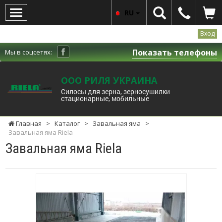
RU
Вход
Показать телефоны
Мы в соцсетях:
ООО РИЛЯ УКРАИНА
Силосы для зерна, зерносушилки
стационарные, мобильные
Главная
>
Каталог
>
Завальная яма
>
Завальная яма Riela
Завальная яма Riela