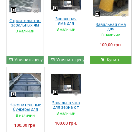
Завальная
Строительство
яма для
Завальная яма
завальных ям
зерносушилки
для
для
В наличии
В наличии
зернокомплексо
элеваторов
В наличии
в
100,00 грн.
Уточнить цену
Уточнить цену
Купить
Завальна яма
Накопительные
для зерна от
бункеры для
призводителя
В наличии
зерна
В наличии
100,00 грн.
100,00 грн.