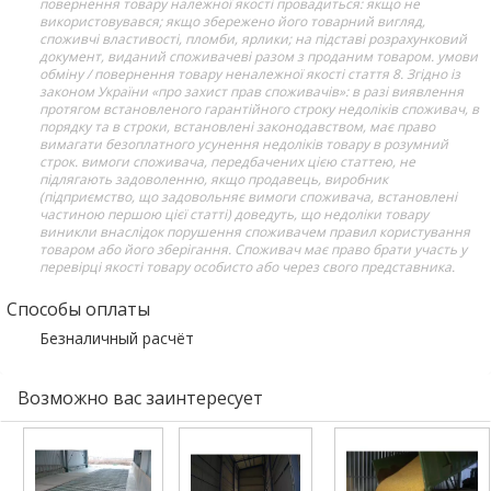
повернення товару належної якості провадиться: якщо не
використовувався; якщо збережено його товарний вигляд,
споживчі властивості, пломби, ярлики; на підставі розрахунковий
документ, виданий споживачеві разом з проданим товаром. умови
обміну / повернення товару неналежної якості стаття 8. Згідно із
законом України «про захист прав споживачів»: в разі виявлення
протягом встановленого гарантійного строку недоліків споживач, в
порядку та в строки, встановлені законодавством, має право
вимагати безоплатного усунення недоліків товару в розумний
строк. вимоги споживача, передбачених цією статтею, не
підлягають задоволенню, якщо продавець, виробник
(підприємство, що задовольняє вимоги споживача, встановлені
частиною першою цієї статті) доведуть, що недоліки товару
виникли внаслідок порушення споживачем правил користування
товаром або його зберігання. Споживач має право брати участь у
перевірці якості товару особисто або через свого представника.
Способы оплаты
Безналичный расчёт
Возможно вас заинтересует