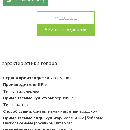
Купить в один клик
Характеристики товара:
Страна производитель
:
Германия
Производитель
:
RIELA
Тип
:
стационарная
Применяемые культуры
:
зерновые
Тип
:
шахтная
Способ сушки
:
конвективная нагретым воздухом
Применяемые виды культур
:
масличные|бобовые|
мелкосеменные|посевной материал
Потребляемая мощность, кВт
:
70