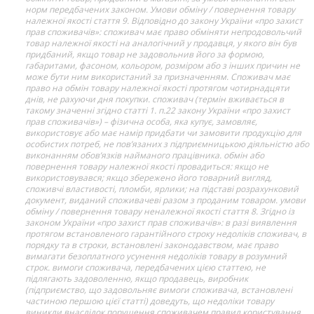
норм передбачених законом. Умови обміну / повернення товару
належної якості стаття 9. Відповідно до закону України «про захист
прав споживачів»: споживач має право обміняти непродовольчий
товар належної якості на аналогічний у продавця, у якого він був
придбаний, якщо товар не задовольнив його за формою,
габаритами, фасоном, кольором, розміром або з інших причин не
може бути ним використаний за призначенням. Споживач має
право на обмін товару належної якості протягом чотирнадцяти
днів, не рахуючи дня покупки. споживач (термін вживається в
такому значенні згідно статті 1. п.22 закону України «про захист
прав споживачів») – фізична особа, яка купує, замовляє,
використовує або має намір придбати чи замовити продукцію для
особистих потреб, не пов’язаних з підприємницькою діяльністю або
виконанням обов’язків найманого працівника. обмін або
повернення товару належної якості провадиться: якщо не
використовувався; якщо збережено його товарний вигляд,
споживчі властивості, пломби, ярлики; на підставі розрахунковий
документ, виданий споживачеві разом з проданим товаром. умови
обміну / повернення товару неналежної якості стаття 8. Згідно із
законом України «про захист прав споживачів»: в разі виявлення
протягом встановленого гарантійного строку недоліків споживач, в
порядку та в строки, встановлені законодавством, має право
вимагати безоплатного усунення недоліків товару в розумний
строк. вимоги споживача, передбачених цією статтею, не
підлягають задоволенню, якщо продавець, виробник
(підприємство, що задовольняє вимоги споживача, встановлені
частиною першою цієї статті) доведуть, що недоліки товару
виникли внаслідок порушення споживачем правил користування