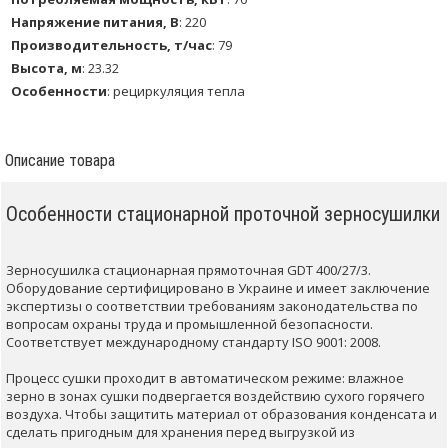
Напряжение питания, В
:
220
Производительность, т/час
:
79
Высота, м
:
23.32
Особенности
:
рециркуляция тепла
Описание товара
Особенности стационарной проточной зерносушилки
Зерносушилка стационарная прямоточная GDT 400/27/3.
Оборудование сертифицировано в Украине и и
меет заключение
экспертизы о соответствии требованиям законодательства по
вопросам охраны труда и промышленной безопасности.
Соответствует международному стандарту ISO 9001: 2008.
Процесс сушки проходит в автоматическом режиме: влажное
зерно в зонах сушки подвергается воздействию сухого горячего
воздуха.
Чтобы защитить материал от образования конденсата и
сделать пригодным для хранения перед выгрузкой из