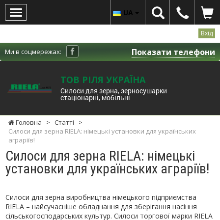
UA
Вхід
Показати телефони
Ми в соцмережах:
ТОВ РІЛЯ УКРАЇНА
Cилоси для зерна, зерносушарки
стаціонарні, мобільні
Головна
>
Статті
>
Силоси для зерна RIELA: німецькі установки для українських
аграріїв!
Силоси для зерна RIELA: німецькі
установки для українських аграріїв!
Силоси для зерна виробництва німецького підприємства
RIELA – найсучасніше обладнання для зберігання насіння
сільськогосподарських культур. Силоси торгової марки RIELA