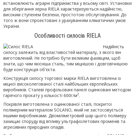
встановлюють аграрні підприємства у всьому світі. Установки
для зберігання зерна RIELA характеризуються надійністю,
високим ступенем безпеки, простотою обслуговування. До
того ж вони спроектовані з урахуванням кліматичних умов
України.
Особливості силосів RIELA
Надійність
силосу залежить від властивостей матеріалу, з якого він
виготовлений. Не потрібно бути великим фахівцем, щоб
знати, що чим якісніша сталь, тим міцнішою і довговічнішою
буде конструкція об'єкта.
Конструкція силосу торгової марки RIELA виготовлена ​​із
міцної високолегованої сталі найбільших європейських
виробників. Сталеві профільовані панелі оцинковані методом
2
гарячого прокату у кількості 600г/м
.
Покрівля виготовлена ​​з оцинкованої сталі, покритої
полімерним матеріалом SOLANO, який не застосовується
іншими виробниками. Двоміліметровий шар цього полімеру
захищає споруду від впливу ультрафіолетових променів та
агресивних природних опадів.