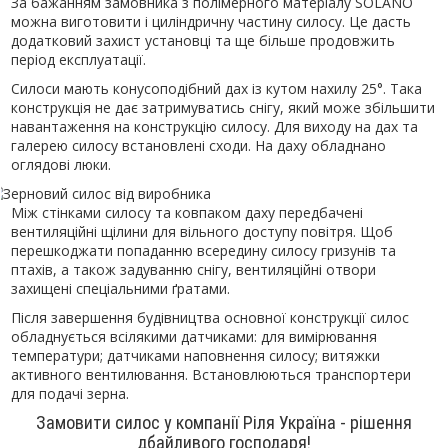
За бажанням замовника з полімерного матеріалу SOLANO
можна виготовити і циліндричну частину силосу. Це дасть
додатковий захист установці та ще більше продовжить
період експлуатації.
Силоси мають конусоподібний дах із кутом нахилу 25°. Така
конструкція не дає затримуватись снігу, який може збільшити
навантаження на конструкцію силосу. Для виходу на дах та
галерею силосу встановлені сходи. На даху обладнано
оглядові люки.
Між стінками силосу та ковпаком даху передбачені
вентиляційні щілини для вільного доступу повітря. Щоб
перешкоджати попаданню всередину силосу гризунів та
птахів, а також задуванню снігу, вентиляційні отвори
захищені спеціальними ґратами.
Після завершення будівництва основної конструкції силос
обладнується всілякими датчиками: для вимірювання
температури; датчиками наповнення силосу; витяжки
активного вентилювання. Встановлюються транспортери
для подачі зерна.
Замовити силос у компанії Ріля Україна - рішення
дбайливого господаря!