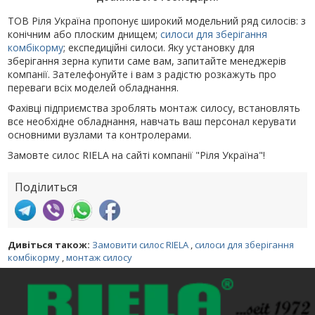
ТОВ Ріля Україна пропонує широкий модельний ряд силосів: з
конічним або плоским днищем;
силоси для зберігання
комбікорму
; експедиційні силоси. Яку установку для
зберігання зерна купити саме вам, запитайте менеджерів
компанії. Зателефонуйте і вам з радістю розкажуть про
переваги всіх моделей обладнання.
Фахівці підприємства зроблять монтаж силосу, встановлять
все необхідне обладнання, навчать ваш персонал керувати
основними вузлами та контролерами.
Замовте силос RIELA на сайті компанії "Ріля Україна"!
Поділиться
Дивіться також:
Замовити силос RIELA
,
силоси для зберігання
комбікорму
,
монтаж силосу