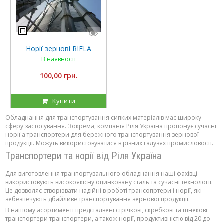
Норії зернові RIELA
В наявності
100,00 грн.
Купити
Обладнання для транспортування сипких матеріалів має широку
сферу застосування. Зокрема, компанія Ріля Україна пропонує сучасні
норії а транспортери для бережного транспортування зернової
продукції. Можуть використовуватися в різних галузях промисловості.
Транспортери та норії від Ріля Україна
Для виготовлення транпортувального обладнання наші фахівці
використовують високоякісну оцинковану сталь та сучасні технології.
Це дозволяє створювати надійні в роботі трансопртери і норії, які
зебезпечують дбайливе транспортування зернової продукції.
В нашому асортименті предсталвені стрічкові, скребкові та шнекові
транспортери транспортери, а також норії, продуктивністю від 20 до