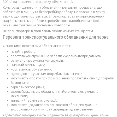
300 т/год (в залежності від виду обладнання).
Конструкція даного типу обладнання ретельно продумана, що
забезпечує відмінну та безперебійну роботу, не залежно від типу
зерна, що транспортувється. В транспортерах використовуються
надійні механізми роботи європейського виробництва. Норії
оснащені сучасними системами контролю.
Всі транспортери відповідають європейським стандартам.
Переваги транспортувального обладнання для зерна
Основними перевагами обладнання Ріля є:
надійна робота;
простота конструкції, що забезпечує ремонтопридатність;
ретельно продумана конструкція;
низький рівень шуму;
компактність обладнання;
відповідність сучасним потребам Замовників;
можливість обрати пристрій з різною продуктивністю під потреби
Замовника;
сервіс високого рівня;
європейська якість обладнання, його комплектуючих та
механізмів;
тривалий термін експлуатації;
можливість додаткового оснащення або індивідуальне
виробнитво норій чи транспоретрів під замовлення.
Гарантуємо німецьку якість, надійність та демократичні ціни. Також