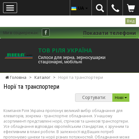
UA
Вхід
Показати телефони
Ми в соцмережах:
ТОВ РІЛЯ УКРАЇНА
Cилоси для зерна, зерносушарки
стаціонарні, мобільні
Головна
>
Каталог
>
Норії та транспортери
Норії та транспортери
Сортувати:
Нові
Компанія Ріля Україна пропонує великий вибір обладнання для
елеваторів, зокрема - транспортне обладнання. У нашому
асортименті представлені норії, стрічкові та шнекові транспортери.
Усе обладнання відповідає європейським стандартам, є зручним та
ефективним в плані роботи. В залежності від Ваших потреб
пропонуємо шнеки та норії різних потужностей. Обладнання може