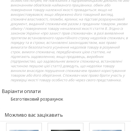
особистих потреб, не пов’язаних з підприємницькою діяльністю або
виконанням обов’язків найманого працівника. обмін або
повернення товару належної якості провадиться: якщо не
використовувався; якщо збережено його товарний вигляд,
споживчі властивості, пломби, ярлики; на підставі розрахунковий
документ, виданий споживачеві разом з проданим товаром. умови
обміну / повернення товару неналежної якості стаття 8. Згідно із
законом України «про захист прав споживачів»: в разі виявлення
протягом встановленого гарантійного строку недоліків споживач, в
порядку та в строки, встановлені законодавством, має право
вимагати безоплатного усунення недоліків товару в розумний
строк. вимоги споживача, передбачених цією статтею, не
підлягають задоволенню, якщо продавець, виробник
(підприємство, що задовольняє вимоги споживача, встановлені
частиною першою цієї статті) доведуть, що недоліки товару
виникли внаслідок порушення споживачем правил користування
товаром або його зберігання. Споживач має право брати участь у
перевірці якості товару особисто або через свого представника.
Варіанти оплати
Безготівковий розрахунок
Можливо вас зацікавить