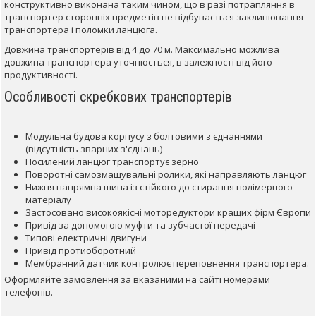
конструктивно виконана таким чином, що в разі потрапляння в
транспортер сторонніх предметів не відбувається заклинювання
транспортера і поломки ланцюга.
Довжина транспортерів від 4 до 70 м. Максимально можлива
довжина транспортера уточнюється, в залежності від його
продуктивності.
Особливості скребкових транспортерів
Модульна будова корпусу з болтовими з'єднаннями
(відсутність зварних з'єднань)
Посилений ланцюг транспортує зерно
Поворотні самозмащувальні ролики, які направляють ланцюг
Нижня напрямна шина із стійкого до стирання полімерного
матеріалу
Застосовано високоякісні моторедуктори кращих фірм Європи
Привід за допомогою муфти та зубчастої передачі
Типові електричні двигуни
Привід протиоборотний
Мембранний датчик контролює переповнення транспортера.
Оформляйте замовлення за вказаними на сайті номерами
телефонів.