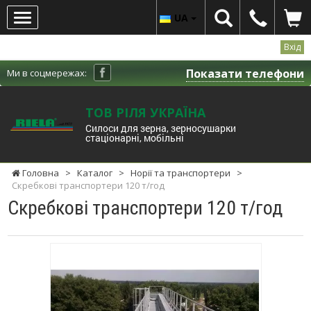
UA
Вхід
Показати телефони
Ми в соцмережах:
ТОВ РІЛЯ УКРАЇНА
Cилоси для зерна, зерносушарки
стаціонарні, мобільні
Головна
>
Каталог
>
Норії та транспортери
>
Скребкові транспортери 120 т/год
Скребкові транспортери 120 т/год