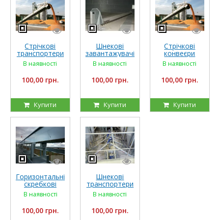
Стрічкові
Стрічкові
Шнекові
транспортери
конвеєри
завантажувачі
RIELA
універсальні
зерна
В наявності
В наявності
В наявності
100,00 грн.
100,00 грн.
100,00 грн.
Купити
Купити
Купити
Шнекові
Горизонтальні
транспортери
скребкові
RIELA
транспортери
В наявності
В наявності
100,00 грн.
100,00 грн.