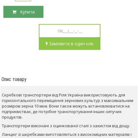
Купити
Замовити в один клік
Опис товару
Скребкові транспортери від Ріля Україна використовують для
горизонтального переміщення зернових культур з максимальним
розміром зерна 10 мкм. Вони також можуть встановлюватися на
підприємствах, де потрібне транспортування інших сипучих
продуктів.
Транспортери виконані з оцинкованої сталі з захистом від дощу.
Ланцюг зі шкребками виготовляється з високоміцних матеріалів і