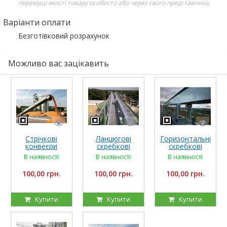
перевірці якості товару особисто або через свого представника.
Варіанти оплати
Безготівковий розрахунок
Можливо вас зацікавить
Стрічкові
Ланцюгові
Горизонтальні
конвеєри
скребкові
скребкові
універсальні
транспортери
транспортери
В наявності
В наявності
В наявності
100,00 грн.
100,00 грн.
100,00 грн.
Купити
Купити
Купити