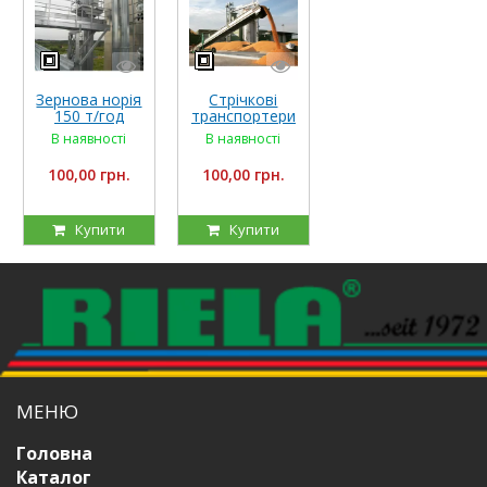
Зернова норія
Стрічкові
150 т/год
транспортери
RIELA
В наявності
В наявності
100,00 грн.
100,00 грн.
Купити
Купити
МЕНЮ
Головна
Каталог