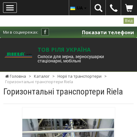
UA
Вхід
Показати телефони
Ми в соцмережах:
ТОВ РІЛЯ УКРАЇНА
Cилоси для зерна, зерносушарки
стаціонарні, мобільні
Головна
>
Каталог
>
Норії та транспортери
>
Горизонтальні транспортери Riela
Горизонтальні транспортери Riela