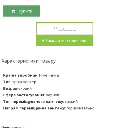
Купити
Замовити в один клік
Характеристики товару:
Країна виробник
:
Німеччина
Тип
:
транспортер
Вид
:
шнековий
Сфера застосування
:
зернові
Тип переміщуваного вантажу
:
сипкий
Напрям переміщення вантажу
:
горизонтально
Опис товару