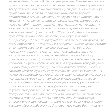
належної якості стаття 9. Відповідно до закону України «про захист
прав споживачів»: споживач має право обміняти непродовольчий
товар належної якості на аналогічний у продавця, у якого він був
придбаний, якщо товар не задовольнив його за формою,
габаритами, фасоном, кольором, розміром або з інших причин не
може бути ним використаний за призначенням. Споживач має
право на обмін товару належної якості протягом чотирнадцяти
днів, не рахуючи дня покупки. споживач (термін вживається в
такому значенні згідно статті 1. п.22 закону України «про захист
прав споживачів») – фізична особа, яка купує, замовляє,
використовує або має намір придбати чи замовити продукцію для
особистих потреб, не пов’язаних з підприємницькою діяльністю або
виконанням обов’язків найманого працівника. обмін або
повернення товару належної якості провадиться: якщо не
використовувався; якщо збережено його товарний вигляд,
споживчі властивості, пломби, ярлики; на підставі розрахунковий
документ, виданий споживачеві разом з проданим товаром. умови
обміну / повернення товару неналежної якості стаття 8. Згідно із
законом України «про захист прав споживачів»: в разі виявлення
протягом встановленого гарантійного строку недоліків споживач, в
порядку та в строки, встановлені законодавством, має право
вимагати безоплатного усунення недоліків товару в розумний
строк. вимоги споживача, передбачених цією статтею, не
підлягають задоволенню, якщо продавець, виробник
(підприємство, що задовольняє вимоги споживача, встановлені
частиною першою цієї статті) доведуть, що недоліки товару
виникли внаслідок порушення споживачем правил користування
товаром або його зберігання. Споживач має право брати участь у