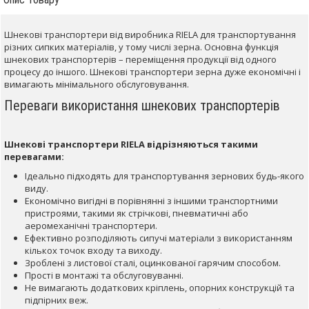
Шнекові транспортери від виробника RIELA для транспортування
різних сипких матеріалів, у тому числі зерна. Основна функція
шнекових транспортерів – переміщення продукції від одного
процесу до іншого. Шнекові транспортери зерна дуже економічні і
вимагають мінімального обслуговування.
Переваги використання шнекових транспортерів
Шнекові транспортери RIELA відрізняються такими
перевагами:
Ідеально підходять для транспортування зернових будь-якого
виду.
Економічно вигідні в порівнянні з іншими транспортними
пристроями, такими як стрічкові, пневматичні або
аеромеханічні транспортери.
Ефективно розподіляють сипучі матеріали з використанням
кількох точок входу та виходу.
Зроблені з листової сталі, оцинкованої гарячим способом.
Прості в монтажі та обслуговуванні.
Не вимагають додаткових кріплень, опорних конструкцій та
підпірних веж.