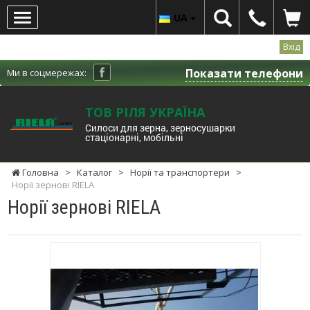
UA
Вхід
Показати телефони
Ми в соцмережах:
ТОВ РІЛЯ УКРАЇНА
Cилоси для зерна, зерносушарки
стаціонарні, мобільні
Головна
>
Каталог
>
Норії та транспортери
>
Норії зернові RIELA
Норії зернові RIELA