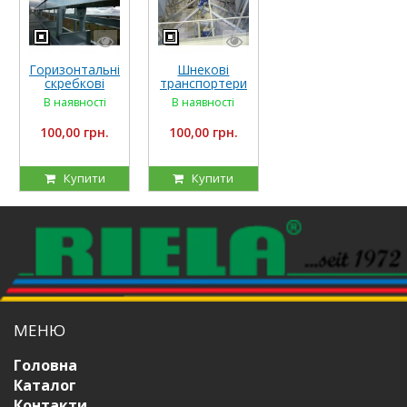
Шнекові
Горизонтальні
транспортери
скребкові
RIELA
транспортери
В наявності
В наявності
100,00 грн.
100,00 грн.
Купити
Купити
МЕНЮ
Головна
Каталог
Контакти