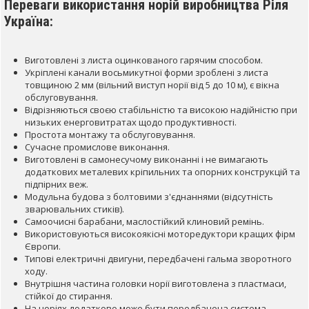
Переваги використання норій виробництва Ріля
Україна:
Виготовлені з листа оцинкованого гарячим способом.
Укріплені канали восьмикутної форми зроблені з листа
товщиною 2 мм (вільний виступ норії від 5 до 10 м), є вікна
обслуговування.
Відрізняються своєю стабільністю та високою надійністю при
низьких енерговитратах щодо продуктивності.
Простота монтажу та обслуговування.
Сучасне промислове виконання.
Виготовлені в самонесучому виконанні і не вимагають
додаткових металевих кріпильних та опорних конструкцій та
підпірних веж.
Модульна будова з болтовими з'єднаннями (відсутність
зварювальних стиків).
Самоочисні барабани, маслостійкий клиновий ремінь.
Використовуються високоякісні моторедуктори кращих фірм
Європи.
Типові електричні двигуни, передбачені гальма зворотного
ходу.
Внутрішня частина головки норії виготовлена ​​з пластмаси,
стійкої до стирання.
На норіях додатково може бути передбачена система