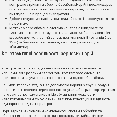
контролю стрічки та обертів барабана.Норійні восьмишарові
стрічки, виконані зі зносостійких матеріалів, що запобігає їх
витягуванню в процесі експлуатації.
Добре стикуються навіть при великій висоті, скорочується час
на монтаж.
Можливо передбачена система контролю швидкості та
система контролю сходу стрічки, а також Soft Start Controller,
що забезпечує плавний запуск двигуна норії. Висота від 5 до
35 м (за бажанням замовника, висота норії може бути
збільшена).
Конструктивні особливості зернових норій
Конструкцію норії складає нескінченний тяговий елемент із
ковшами, які є робочим елементом. Рух тягового елемента
здійснюється за участю натяжного та приводного барабана.
Башмак і головка з'єднані за допомогою норійних труб. Продукт
потрапляє в черевик через розвантажувач або транспортер, після
чого зсипається самопливом. Це обладнання може бути
класифіковано за низкою ознак. За типом конструкції виділяють
одинарні та подвійні пристрої.
Норії зернові є ключовим компонентом системи обробки та
зберігання зерна незалежно від її розмірів. Це найнадійніше