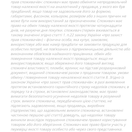
прав споживачів»: споживач має право обміняти непродовольчий
товар належної якості на аналогічний у продавця, у якого він був
придбаний, якщо товар не задовольнив його за формою,
габаритами, фасоном, кольором, розміром або з інших причин не
може бути ним використаний за призначенням. Споживач має
право на обмін товару належної якості протягом чотирнадцяти
днів, не рахуючи дня покупки. споживач (термін вживається в
такому значенні згідно статті 1. п.22 закону України «про захист
прав споживачів») – фізична особа, яка купує, замовляє,
використовує або має намір придбати чи замовити продукцію для
особистих потреб, не пов’язаних з підприємницькою діяльністю або
виконанням обов’язків найманого працівника. обмін або
повернення товару належної якості провадиться: якщо не
використовувався; якщо збережено його товарний вигляд,
споживчі властивості, пломби, ярлики; на підставі розрахунковий
документ, виданий споживачеві разом з проданим товаром. умови
обміну / повернення товару неналежної якості стаття 8. Згідно із
законом України «про захист прав споживачів»: в разі виявлення
протягом встановленого гарантійного строку недоліків споживач, в
порядку та в строки, встановлені законодавством, має право
вимагати безоплатного усунення недоліків товару в розумний
строк. вимоги споживача, передбачених цією статтею, не
підлягають задоволенню, якщо продавець, виробник
(підприємство, що задовольняє вимоги споживача, встановлені
частиною першою цієї статті) доведуть, що недоліки товару
виникли внаслідок порушення споживачем правил користування
товаром або його зберігання. Споживач має право брати участь у
перевірці якості товару особисто або через свого представника.