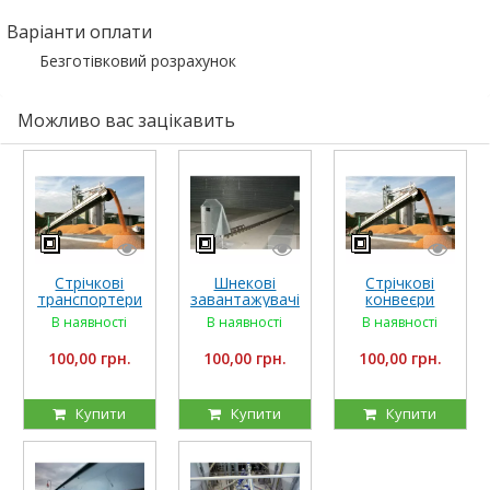
Варіанти оплати
Безготівковий розрахунок
Можливо вас зацікавить
Стрічкові
Стрічкові
Шнекові
транспортери
конвеєри
завантажувачі
RIELA
універсальні
зерна
В наявності
В наявності
В наявності
100,00 грн.
100,00 грн.
100,00 грн.
Купити
Купити
Купити