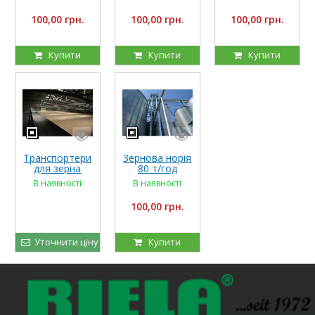
100,00 грн.
100,00 грн.
100,00 грн.
Купити
Купити
Купити
Транспортери
Зернова норія
для зерна
80 т/год
Riela
В наявності
В наявності
100,00 грн.
Уточнити ціну
Купити