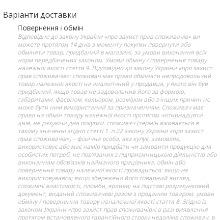
Варіанти доставки
Повернення і обмін
Відповідно до закону України «про захист прав споживачів» ви
можете протягом 14 днів з моменту покупки повернути або
обміняти товар, придбаний в магазині, за умови виконання всіх
норм передбачених законом. Умови обміну / повернення товару
належної якості стаття 9. Відповідно до закону України «про захист
прав споживачів»: споживач має право обміняти непродовольчий
товар належної якості на аналогічний у продавця, у якого він був
придбаний, якщо товар не задовольнив його за формою,
габаритами, фасоном, кольором, розміром або з інших причин не
може бути ним використаний за призначенням. Споживач має
право на обмін товару належної якості протягом чотирнадцяти
днів, не рахуючи дня покупки. споживач (термін вживається в
такому значенні згідно статті 1. п.22 закону України «про захист
прав споживачів») – фізична особа, яка купує, замовляє,
використовує або має намір придбати чи замовити продукцію для
особистих потреб, не пов’язаних з підприємницькою діяльністю або
виконанням обов’язків найманого працівника. обмін або
повернення товару належної якості провадиться: якщо не
використовувався; якщо збережено його товарний вигляд,
споживчі властивості, пломби, ярлики; на підставі розрахунковий
документ, виданий споживачеві разом з проданим товаром. умови
обміну / повернення товару неналежної якості стаття 8. Згідно із
законом України «про захист прав споживачів»: в разі виявлення
протягом встановленого гарантійного строку недоліків споживач, в