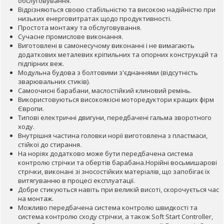
обслуговування.
Відрізняються своєю стабільністю та високою надійністю при
низьких енерговитратах щодо продуктивності.
Простота монтажу та обслуговування.
Сучасне промислове виконання.
Виготовлені в самонесучому виконанні і не вимагають
додаткових металевих кріпильних та опорних конструкцій та
підпірних веж.
Модульна будова з болтовими з'єднаннями (відсутність
зварювальних стиків).
Самоочисні барабани, маслостійкий клиновий ремінь.
Використовуються високоякісні моторедуктори кращих фірм
Європи.
Типові електричні двигуни, передбачені гальма зворотного
ходу.
Внутрішня частина головки норії виготовлена ​​з пластмаси,
стійкої до стирання.
На норіях додатково може бути передбачена система
контролю стрічки та обертів барабана.Норійні восьмишарові
стрічки, виконані зі зносостійких матеріалів, що запобігає їх
витягуванню в процесі експлуатації.
Добре стикуються навіть при великій висоті, скорочується час
на монтаж.
Можливо передбачена система контролю швидкості та
система контролю сходу стрічки, а також Soft Start Controller,