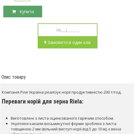
Купити
Замовити в один клік
Опис товару
Компанія Ріля Україна реалізує норії продуктивністю 200 т/год.
Переваги норій для зерна
Riela
:
Виготовлені з листа оцинкованого гарячим способом.
Укріплені канали восьмикутної форми зроблені з листа
товщиною 2 мм (вільний виступ норії від 5 до 10 м), є вікна