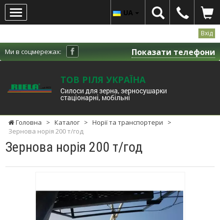
UA
Вхід
Показати телефони
Ми в соцмережах:
ТОВ РІЛЯ УКРАЇНА
Cилоси для зерна, зерносушарки
стаціонарні, мобільні
Головна
>
Каталог
>
Норії та транспортери
>
Зернова норія 200 т/год
Зернова норія 200 т/год