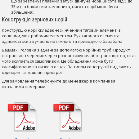
що забезпечує плавний запуск двигуна норії. Висота від 5 до
35 м (за бажанням замовника, висота норії може бути
збільшена).
Конструкція зернових норій
Конструкцію норії складає нескінченний тяговий елемент із
ковшами, які є робочим елементом. Рух тягового елемента
здійснюється за участю натяжного та приводного барабана.
Башмак і головка з'єднані за допомогою норійних труб. Продукт
потрапляє в черевик через розвантажувач або транспортер, після
чого зсипається самопливом. Це обладнання може бути
класифіковано за низкою ознак. За типом конструкції виділяють
одинарні та подвійні пристрої.
Для замовлення телефонуйте до менеджерів компанії за
вказаними номерами.