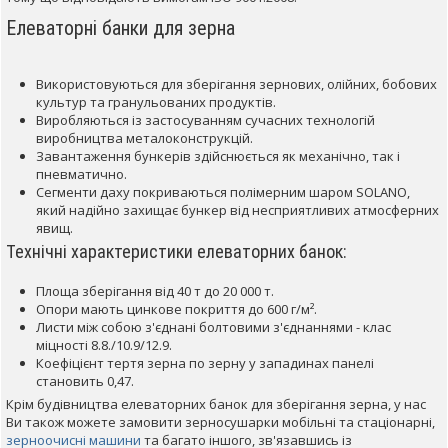
Елеваторні банки для зерна
Використовуються для зберігання зернових, олійних, бобових
культур та гранульованих продуктів.
Виробляються із застосуванням сучасних технологій
виробництва металоконструкцій.
Завантаження бункерів здійснюється як механічно, так і
пневматично.
Сегменти даху покриваються полімерним шаром SOLANO,
який надійно захищає бункер від несприятливих атмосферних
явищ.
Технічні характеристики елеваторних банок:
Площа зберігання від 40 т до 20 000 т.
Опори мають цинкове покриття до 600 г/м².
Листи між собою з'єднані болтовими з'єднаннями - клас
міцності 8.8./10.9/12.9.
Коефіцієнт тертя зерна по зерну у западинах панелі
становить 0,47.
Крім будівництва елеваторних банок для зберігання зерна, у нас
Ви також можете замовити зерносушарки мобільні та стаціонарні,
зерноочисні машини
та багато іншого, зв'язавшись із