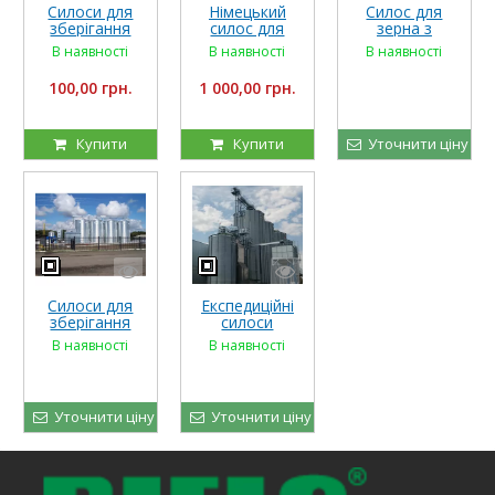
Силоси для
Німецький
Силос для
зберігання
силос для
зерна з
зерна,
зерна
плоским
В наявності
В наявності
В наявності
комбікорму,
днищем
сипких кормів
100,00 грн.
1 000,00 грн.
Купити
Купити
Уточнити ціну
Силоси для
Експедиційні
зберігання
силоси
зерна
В наявності
В наявності
Уточнити ціну
Уточнити ціну