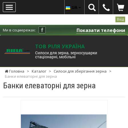
UA
Вхід
Показати телефони
Ми в соцмережах:
ТОВ РІЛЯ УКРАЇНА
Cилоси для зерна, зерносушарки
стаціонарні, мобільні
Головна
>
Каталог
>
Силоси для зберігання зерна
>
Банки елеваторні для зерна
Банки елеваторні для зерна