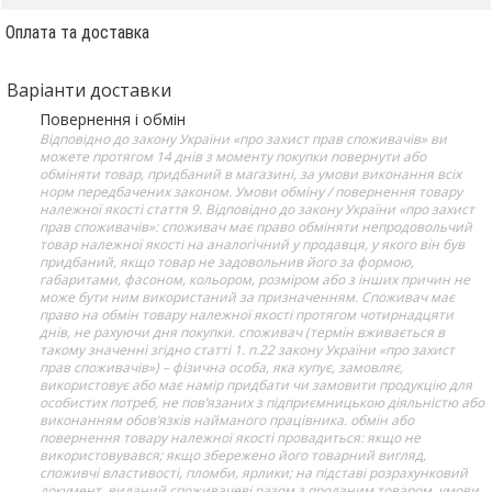
Оплата та доставка
Варіанти доставки
Повернення і обмін
Відповідно до закону України «про захист прав споживачів» ви
можете протягом 14 днів з моменту покупки повернути або
обміняти товар, придбаний в магазині, за умови виконання всіх
норм передбачених законом. Умови обміну / повернення товару
належної якості стаття 9. Відповідно до закону України «про захист
прав споживачів»: споживач має право обміняти непродовольчий
товар належної якості на аналогічний у продавця, у якого він був
придбаний, якщо товар не задовольнив його за формою,
габаритами, фасоном, кольором, розміром або з інших причин не
може бути ним використаний за призначенням. Споживач має
право на обмін товару належної якості протягом чотирнадцяти
днів, не рахуючи дня покупки. споживач (термін вживається в
такому значенні згідно статті 1. п.22 закону України «про захист
прав споживачів») – фізична особа, яка купує, замовляє,
використовує або має намір придбати чи замовити продукцію для
особистих потреб, не пов’язаних з підприємницькою діяльністю або
виконанням обов’язків найманого працівника. обмін або
повернення товару належної якості провадиться: якщо не
використовувався; якщо збережено його товарний вигляд,
споживчі властивості, пломби, ярлики; на підставі розрахунковий
документ, виданий споживачеві разом з проданим товаром. умови