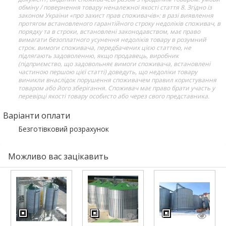
обміну / повернення товару неналежної якості стаття 8. Згідно із
законом України «про захист прав споживачів»: в разі виявлення
протягом встановленого гарантійного строку недоліків споживач, в
порядку та в строки, встановлені законодавством, має право
вимагати безоплатного усунення недоліків товару в розумний
строк. вимоги споживача, передбачених цією статтею, не
підлягають задоволенню, якщо продавець, виробник
(підприємство, що задовольняє вимоги споживача, встановлені
частиною першою цієї статті) доведуть, що недоліки товару
виникли внаслідок порушення споживачем правил користування
товаром або його зберігання. Споживач має право брати участь у
перевірці якості товару особисто або через свого представника.
Варіанти оплати
Безготівковий розрахунок
Можливо вас зацікавить