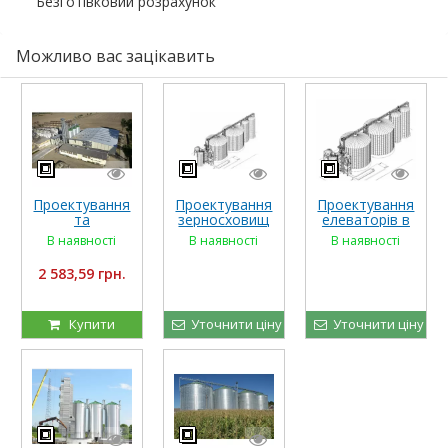
Безготівковий розрахунок
Можливо вас зацікавить
Проектування
Проектування
Проектування
та
зерносховищ
елеваторів в
будівництво
в Україні
Україні
В наявності
В наявності
В наявності
складів
підлогового
2 583,59 грн.
типу
зберігання
Купити
Уточнити ціну
Уточнити ціну