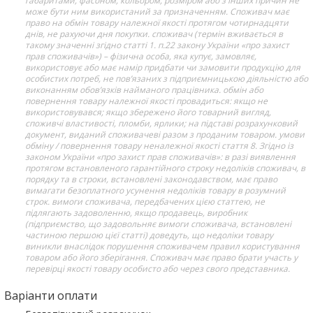
габаритами, фасоном, кольором, розміром або з інших причин не
може бути ним використаний за призначенням. Споживач має
право на обмін товару належної якості протягом чотирнадцяти
днів, не рахуючи дня покупки. споживач (термін вживається в
такому значенні згідно статті 1. п.22 закону України «про захист
прав споживачів») – фізична особа, яка купує, замовляє,
використовує або має намір придбати чи замовити продукцію для
особистих потреб, не пов’язаних з підприємницькою діяльністю або
виконанням обов’язків найманого працівника. обмін або
повернення товару належної якості провадиться: якщо не
використовувався; якщо збережено його товарний вигляд,
споживчі властивості, пломби, ярлики; на підставі розрахунковий
документ, виданий споживачеві разом з проданим товаром. умови
обміну / повернення товару неналежної якості стаття 8. Згідно із
законом України «про захист прав споживачів»: в разі виявлення
протягом встановленого гарантійного строку недоліків споживач, в
порядку та в строки, встановлені законодавством, має право
вимагати безоплатного усунення недоліків товару в розумний
строк. вимоги споживача, передбачених цією статтею, не
підлягають задоволенню, якщо продавець, виробник
(підприємство, що задовольняє вимоги споживача, встановлені
частиною першою цієї статті) доведуть, що недоліки товару
виникли внаслідок порушення споживачем правил користування
товаром або його зберігання. Споживач має право брати участь у
перевірці якості товару особисто або через свого представника.
Варіанти оплати