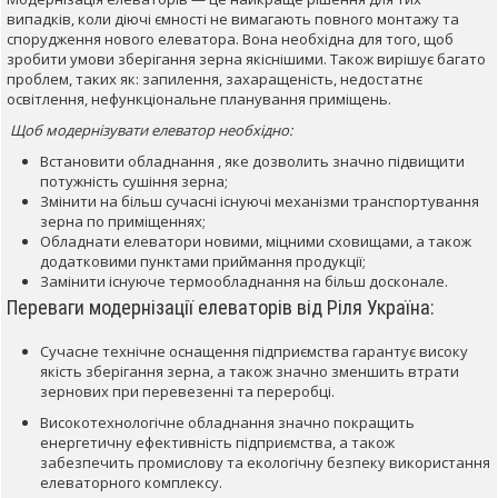
випадків, коли діючі ємності не вимагають повного монтажу та
спорудження нового елеватора. Вона необхідна для того, щоб
зробити умови зберігання зерна якіснішими. Також вирішує багато
проблем, таких як: запилення, захаращеність, недостатнє
освітлення, нефункціональне планування приміщень.
Щоб модернізувати елеватор необхідно:
Встановити обладнання , яке дозволить значно підвищити
потужність сушіння зерна;
Змінити на більш сучасні існуючі механізми транспортування
зерна по приміщеннях;
Обладнати елеватори новими, міцними сховищами, а також
додатковими пунктами приймання продукції;
Замінити існуюче термообладнання на більш досконале.
Переваги модернізації елеваторів від Ріля Україна:
Сучасне технічне оснащення підприємства гарантує високу
якість зберігання зерна, а також значно зменшить втрати
зернових при перевезенні та переробці.
Високотехнологічне обладнання значно покращить
енергетичну ефективність підприємства, а також
забезпечить промислову та екологічну безпеку використання
елеваторного комплексу.