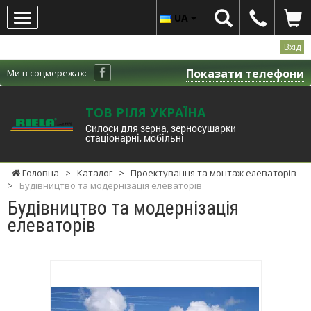
UA
Вхід
Показати телефони
Ми в соцмережах:
ТОВ РІЛЯ УКРАЇНА
Cилоси для зерна, зерносушарки
стаціонарні, мобільні
Головна
>
Каталог
>
Проектування та монтаж елеваторів
>
Будівництво та модернізація елеваторів
Будівництво та модернізація
елеваторів