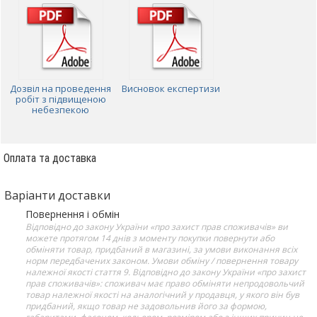
Дозвіл на проведення
Висновок експертизи
робіт з підвищеною
небезпекою
Оплата та доставка
Варіанти доставки
Повернення і обмін
Відповідно до закону України «про захист прав споживачів» ви
можете протягом 14 днів з моменту покупки повернути або
обміняти товар, придбаний в магазині, за умови виконання всіх
норм передбачених законом. Умови обміну / повернення товару
належної якості стаття 9. Відповідно до закону України «про захист
прав споживачів»: споживач має право обміняти непродовольчий
товар належної якості на аналогічний у продавця, у якого він був
придбаний, якщо товар не задовольнив його за формою,