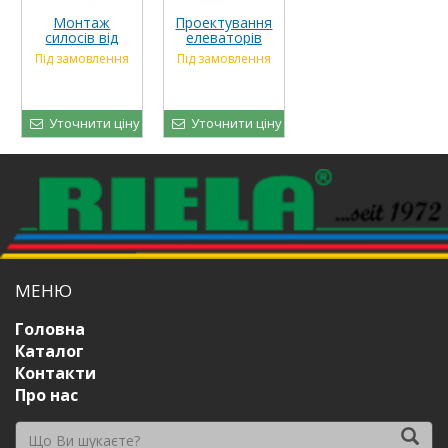
Монтаж
Проектування
силосів від
елеваторів
Ріля Україна
(зерносховищ)
Під замовлення
Під замовлення
Уточнити ціну
Уточнити ціну
МЕНЮ
Головна
Каталог
Контакти
Про нас