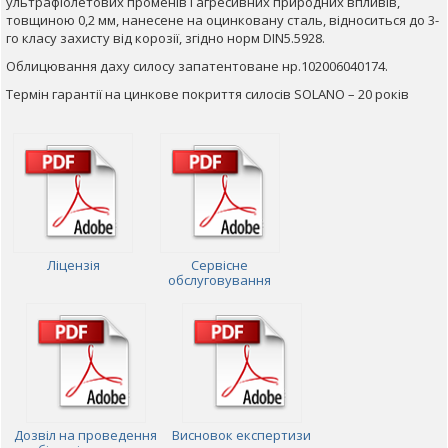
ультрафіолетових променів і агресивних природних впливів,
товщиною 0,2 мм, нанесене на оцинковану сталь, відноситься до 3-
го класу захисту від корозії, згідно норм DIN5.5928.
Облицювання даху силосу запатентоване нр.102006040174.
Термін гарантії на цинкове покриття силосів SOLANO – 20 років
Ліцензія
Сервісне
обслуговування
Дозвіл на проведення
Висновок експертизи