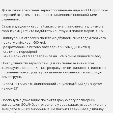
Для
якісного
зберігання
зерна
торговельна
марка RIELA
пропонує
широкий
асортимент
силосів
, з численними
інноваційними
рішеннями.
Сталь
від
відомих європейських сталеплавильних підприємств
гарантує міцність та надійність конструкції силосів марки RIELA.
Оцинкування сталевих панелей відбувається методом гарячого
прокату в кількості 600г/м2;
- розраховані на питому вагу зерна 9 Кn/м3, (900 кг/м3);
- статично перевірені;
Зміна марки сталі забезпечила на 57% більше міцності силосу.
При будівництві
зерносховища в сейсмічно активній зоні,
індивідуально проводяться розрахунки витривалості силосів та
посилення конструкції з урахуванням схильності територій до
землетрусів.
Силоси
RIELA мають оцинкований конусоподібний дах з кутом
нахилу 25°.
Пропонуємо дуже міцне покриття даху силосу полімерним
матеріалом SOLANO, виготовлене у заводських умовах, якого не
знайдете в інших виробників. Це покриття захищає від впливу