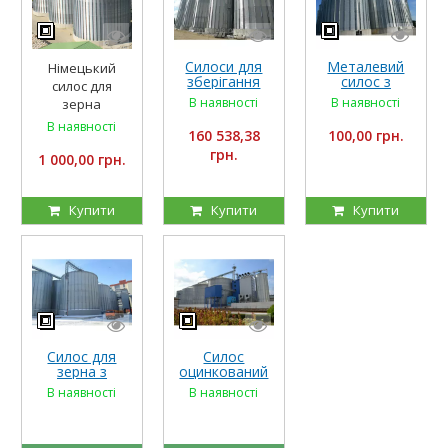
Силоси для
Металевий
Німецький
зберігання
силос з
силос для
зерна Riela
плоским дном
В наявності
В наявності
зерна
В наявності
160 538,38
100,00 грн.
грн.
1 000,00 грн.
Купити
Купити
Купити
Силос для
Силос
зерна з
оцинкований
плоским
В наявності
В наявності
днищем