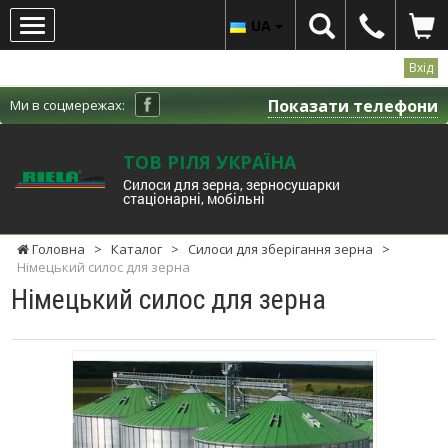
UA
Вхід
Показати телефони
Ми в соцмережах:
ТОВ РІЛЯ УКРАЇНА
Cилоси для зерна, зерносушарки
стаціонарні, мобільні
Головна
>
Каталог
>
Силоси для зберігання зерна
>
Німецький силос для зерна
Німецький силос для зерна