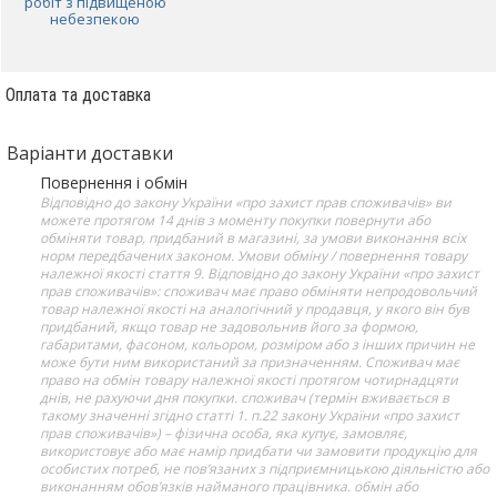
робіт з підвищеною
небезпекою
Оплата та доставка
Варіанти доставки
Повернення і обмін
Відповідно до закону України «про захист прав споживачів» ви
можете протягом 14 днів з моменту покупки повернути або
обміняти товар, придбаний в магазині, за умови виконання всіх
норм передбачених законом. Умови обміну / повернення товару
належної якості стаття 9. Відповідно до закону України «про захист
прав споживачів»: споживач має право обміняти непродовольчий
товар належної якості на аналогічний у продавця, у якого він був
придбаний, якщо товар не задовольнив його за формою,
габаритами, фасоном, кольором, розміром або з інших причин не
може бути ним використаний за призначенням. Споживач має
право на обмін товару належної якості протягом чотирнадцяти
днів, не рахуючи дня покупки. споживач (термін вживається в
такому значенні згідно статті 1. п.22 закону України «про захист
прав споживачів») – фізична особа, яка купує, замовляє,
використовує або має намір придбати чи замовити продукцію для
особистих потреб, не пов’язаних з підприємницькою діяльністю або
виконанням обов’язків найманого працівника. обмін або