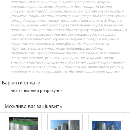
повернення товару належної якості провадиться: якщо не
використовувався; якщо збережено його товарний вигляд,
споживчі властивості, пломби, ярлики; на підставі розрахунковий
документ, виданий споживачеві разом з проданим товаром. умови
обміну / повернення товару неналежної якості стаття 8. Згідно із
законом України «про захист прав споживачів»: в разі виявлення
протягом встановленого гарантійного строку недоліків споживач, в
порядку та в строки, встановлені законодавством, має право
вимагати безоплатного усунення недоліків товару в розумний
строк. вимоги споживача, передбачених цією статтею, не
підлягають задоволенню, якщо продавець, виробник
(підприємство, що задовольняє вимоги споживача, встановлені
частиною першою цієї статті) доведуть, що недоліки товару
виникли внаслідок порушення споживачем правил користування
товаром або його зберігання. Споживач має право брати участь у
перевірці якості товару особисто або через свого представника.
Варіанти оплати
Безготівковий розрахунок
Можливо вас зацікавить