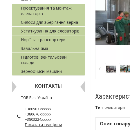
Проектування та монтаж
елеваторів
Силоси для зберігання зерна
Устаткування для елеваторів
Норії та транспортери
Завальна яма
Підлогові вентильовані
склади
Зерноочисні машини
КОНТАКТЫ
Характерис
ТОВ Ріля Україна
Тип
:
елеватори
+3805037xxxxx
+3806767xxxxx
+3803224xxxxx
Опис товар
Показати телефони