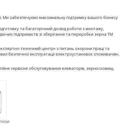
ні. Ми забезпечуємо максимальну підтримку вашого бізнесу
ідготовку та багаторічний досвід роботи з монтажу,
діючих підприємств зі зберігання та переробки зерна ТМ
кспертно-технічний центр» з питань охорони праці та
авил безпечної експлуатації електроустановок споживачів»,
антійне сервісне обслуговування елеваторів, зерносховищ.
ртизи