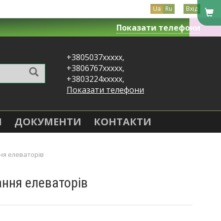
Ua
Ru
Вхід
Показати телефони
+3805037xxxxx,
+3806767xxxxx,
+3803224xxxxx,
Показати телефони
Я
ДОКУМЕНТИ
КОНТАКТИ
ня елеваторів
ання елеваторів