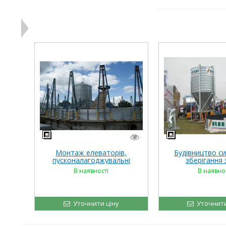
Монтаж елеваторів,
Будівництво с
пусконалагоджувальні
зберігання
роботи
В наявності
В наявно
Уточнити ціну
Уточнити