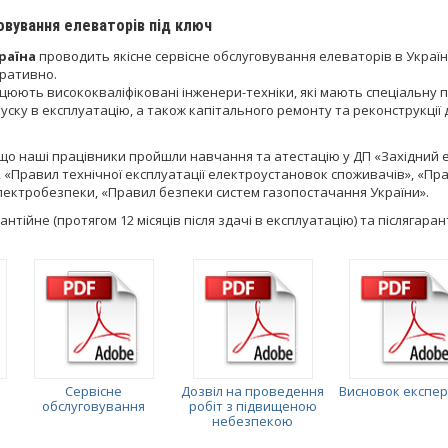
овування елеваторів під ключ
раїна
проводить якісне сервісне обслуговування елеваторів в Украї
еративно.
ацюють висококваліфіковані інженери-техніки, які мають спеціальну п
уску в експлуатацію, а також капітального ремонту та реконструкції 
що наші працівники пройшли навчання та атестацію у ДП «Західний е
 «Правил технічної експлуатації електроустановок споживачів», «Пр
електробезпеки, «Правил безпеки систем газопостачання України».
нтійне (протягом 12 місяців після здачі в експлуатацію) та післягар
Сервісне
Дозвіл на проведення
Висновок експе
обслуговування
робіт з підвищеною
небезпекою