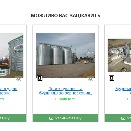
МОЖЛИВО ВАС ЗАЦІКАВИТЬ
илосу для
Проектування та
Будівни
 зерна
будівництво зерносховищ
Riela
сті
В наявності
В 
 ціну
Уточнити ціну
Ут