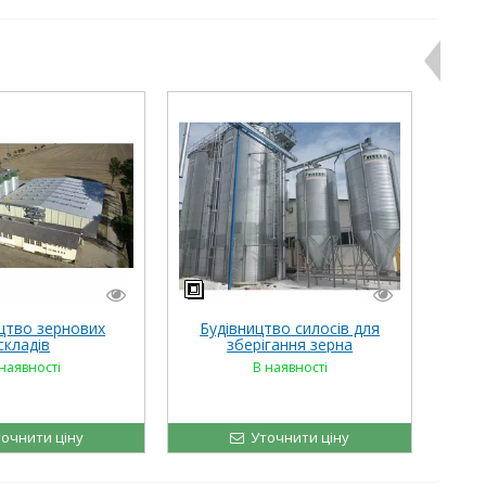
цтво зернових
Будівництво силосів для
складів
зберігання зерна
наявності
В наявності
очнити ціну
Уточнити ціну