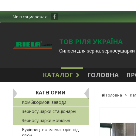
Ми в соцмережах:
ТОВ РІЛЯ УКРАЇНА
Cилоси для зерна, зерносушарки 
КАТАЛОГ
ГОЛОВНА
ПР
КАТЕГОРИИ
Головна
>
Ка
Комбікормові заводи
Зерносушарки стаціонарні
Зерносушарки мобільні
Будівництво елеваторів під
ключ