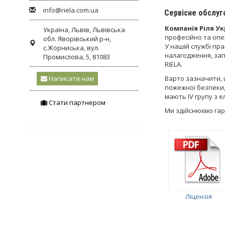
info@riela.com.ua
Сервісне обслуг
Компанія Ріля Ук
Україна,
Львів
,
Львівська
професійно та оп
обл.
Яворівський р-н,
У нашій службі пр
с.Жорниська, вул.
налагодження, зап
Промислова, 5, 81083
RIELA.
Написати нам
Варто зазначити, 
пожежної безпеки,
мають IV групу з 
Стати партнером
Ми здійснюємо гара
Ліцензія