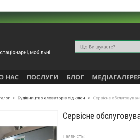
стаціонарні, мобільні
О НАС
ПОСЛУГИ
БЛОГ
МЕДІАГАЛЕРЕ
талог
>
Будівництво елеваторів під ключ
>
Сервісне обслуговуван
Сервісне обслуговув
Наявність: