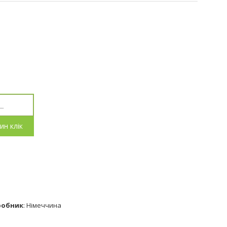
ин клік
робник
:
Німеччина