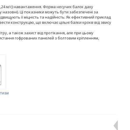
 31,24 м/с) навантаження. Форма несучих балок даху
 назовні). Ці показники можуть бути забезпечені за
двищують її міцність та надійність. Як ефективний приклад
ести конструкцію, що включає цільні балки крокв від звису
ітру, а також захист від протікання, але при цьому
ристання гофрованих панелей з болтовим кріпленням,
ртизи