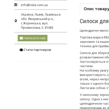
info@riela.com.ua
Опис товар
Україна,
Львів
,
Львівська
обл.
Яворівський р-н,
Силоси для
с.Жорниська, вул.
Промислова, 5, 81083
Циліндричні ємнос
Торгова марка RIE
Написати нам
зернових та інших 
техніки для прийм
Стати партнером
Силоси для зберіг
розвантаженні обер
Застосовуються сп
частини.
На особливу увагу
використовують оп
(коли, через непр
тільки з одного бок
Листи між собою з'
У силосному зерно
силосу. Одна з ни
циліндричною част
прикріпленим до да