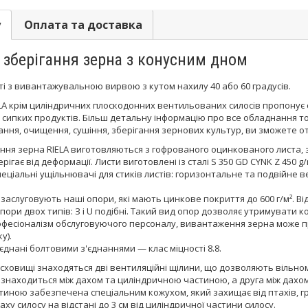
у
Оплата та доставка
 зберігання зерна з конусним дном
ті з вивантажувальною вирвою з кутом нахилу 40 або 60 градусів.
LA крім циліндричних плоскодонних вентильованих силосів пропонує
сипких продуктів. Більш детальну інформацію про все обладнання торг
ання, очищення, сушіння, зберігання зернових культур, ви зможете о
ання зерна RIELA виготовляються з гофрованого оцинкованого лист
ігає від деформації. Листи виготовлені із сталі S 350 GD CYNK Z 450 g
еціальні ущільнювачі для стиків листів: горизонтальне та подвійне 
 заслуговують наші опори, які мають цинкове покриття до 600 г/м². В
ори двох типів: З і U подібні. Такий вид опор дозволяє утримувати
офесіоналізм обслуговуючого персоналу, вивантаження зерна може пр
у).
єднані болтовими з'єднаннями — клас міцності 8.8.
сховищі знаходяться дві вентиляційні щілини, що дозволяють вільно
х знаходиться між дахом та циліндричною частиною, а друга між дахо
иною забезпечена спеціальним кожухом, який захищає від птахів, гри
ху силосу на відстані до 3 см від циліндричної частини силосу.