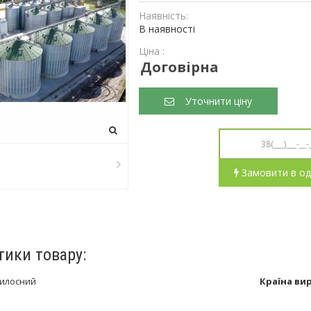
Наявність:
В наявності
Ціна :
Договірна
Уточнити ціну
Замовити в од
тики товару:
силосний
Країна ви