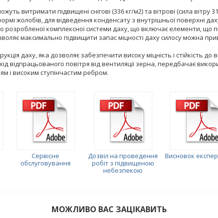
можуть витримати підвищені снігові (336 кг/м2) та вітрові (сила вітру
ормі жолобів, для відведення конденсату з внутрішньої поверхні даху
о розробленої комплексної системи даху, що включає елементи, що пі
озволяє максимально підвищити запас міцності даху силосу можна прив
кція даху, яка дозволяє забезпечити високу міцність і стійкість до в
ід відпрацьованого повітря від вентиляції зерна, передбачає вико
ям і високим ступінчастим ребром.
Сервісне
Дозвіл на проведення
Висновок експе
обслуговування
робіт з підвищеною
небезпекою
МОЖЛИВО ВАС ЗАЦІКАВИТЬ