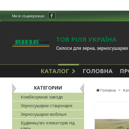
Ми в соцмережах:
ТОВ РІЛЯ УКРАЇНА
Cилоси для зерна, зерносушарки 
КАТАЛОГ
ГОЛОВНА
ПР
КАТЕГОРИИ
Головна
>
Ка
Комбікормові заводи
Зерносушарки стаціонарні
Зерносушарки мобільні
Будівництво елеваторів під
ключ