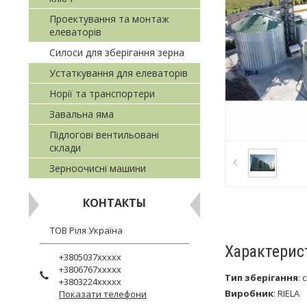
Проектування та монтаж
елеваторів
Силоси для зберігання зерна
Устаткування для елеваторів
Норії та транспортери
Завальна яма
Підлогові вентильовані
склади
Зерноочисні машини
КОНТАКТЫ
ТОВ Ріля Україна
Характерис
+3805037xxxxx
+3806767xxxxx
Тип зберігання
:
+3803224xxxxx
Виробник
:
RIELA
Показати телефони