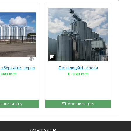
 зберігання зерна
Експедиційні силоси
наявності
В наявності
очнити ціну
Уточнити ціну
КОНТАКТИ