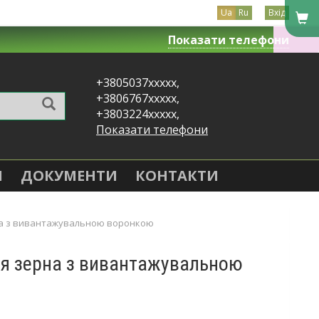
Ua
Ru
Вхід
Показати телефони
+3805037xxxxx,
+3806767xxxxx,
+3803224xxxxx,
Показати телефони
Я
ДОКУМЕНТИ
КОНТАКТИ
на з вивантажувальною воронкою
ня зерна з вивантажувальною