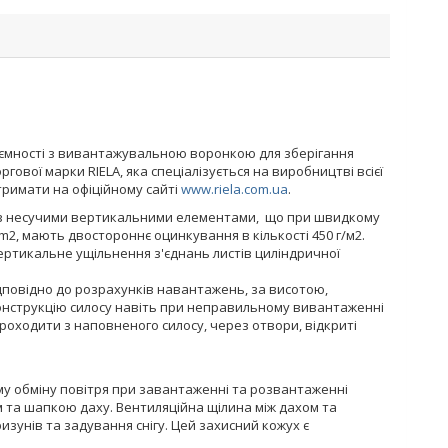
 ємності з вивантажувальною воронкою для зберігання
ової марки RIELA, яка спеціалізується на виробництві всієї
тримати на офіційному сайті
www.riela.com.ua
.
а, з несучими вертикальними елементами, що при швидкому
/m2, мають двостороннє оцинкування в кількості 450 г/м2.
вертикальне ущільнення з'єднань листів циліндричної
ідповідно до розрахунків навантажень, за висотою,
 конструкцію силосу навіть при неправильному вивантаженні
оходити з наповненого силосу, через отвори, відкриті
му обміну повітря при завантаженні та розвантаженні
м та шапкою даху. Вентиляційна щілина між дахом та
зунів та задування снігу. Цей захисний кожух є