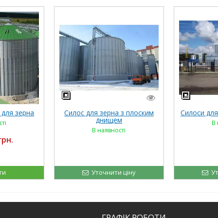
 для зерна
Силос для зерна з плоским
Силоси для
днищем
сті
В 
В наявності
грн.
ти
Уточнити ціну
Ут
ГРАФІК РОБОТИ