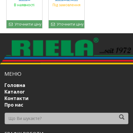
підлогового
зберігання
В наявності
Під замовлення
зберігання
зерна
Уточнити ціну
Уточнити ціну
МЕНЮ
Головна
Каталог
Контакти
Про нас