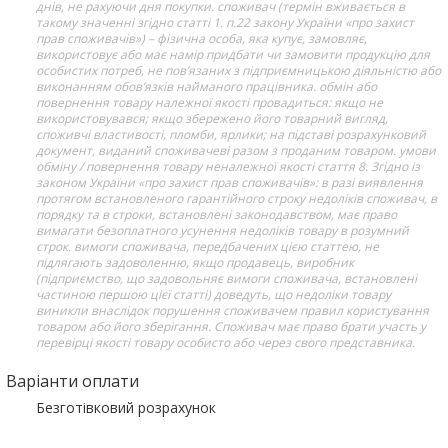
днів, не рахуючи дня покупки. споживач (термін вживається в
такому значенні згідно статті 1. п.22 закону України «про захист
прав споживачів») – фізична особа, яка купує, замовляє,
використовує або має намір придбати чи замовити продукцію для
особистих потреб, не пов’язаних з підприємницькою діяльністю або
виконанням обов’язків найманого працівника. обмін або
повернення товару належної якості провадиться: якщо не
використовувався; якщо збережено його товарний вигляд,
споживчі властивості, пломби, ярлики; на підставі розрахунковий
документ, виданий споживачеві разом з проданим товаром. умови
обміну / повернення товару неналежної якості стаття 8. Згідно із
законом України «про захист прав споживачів»: в разі виявлення
протягом встановленого гарантійного строку недоліків споживач, в
порядку та в строки, встановлені законодавством, має право
вимагати безоплатного усунення недоліків товару в розумний
строк. вимоги споживача, передбачених цією статтею, не
підлягають задоволенню, якщо продавець, виробник
(підприємство, що задовольняє вимоги споживача, встановлені
частиною першою цієї статті) доведуть, що недоліки товару
виникли внаслідок порушення споживачем правил користування
товаром або його зберігання. Споживач має право брати участь у
перевірці якості товару особисто або через свого представника.
Варіанти оплати
Безготівковий розрахунок