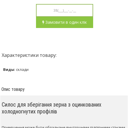
Замовити в один клік
Характеристики товару:
Виды
:
склади
Опис товару
Силос для зберігання зерна
з оцинкованих
холодногнутих профілів
Приміщення може бути обладнане внутрішніми підпірними стінами