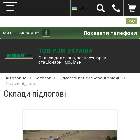
UA
Вхід
Показати телефони
Ми в соцмережах:
ТОВ РІЛЯ УКРАЇНА
Cилоси для зерна, зерносушарки
стаціонарні, мобільні
Головна
>
Каталог
>
Підлогові вентильовані склади
>
Склади підлогові
Склади підлогові