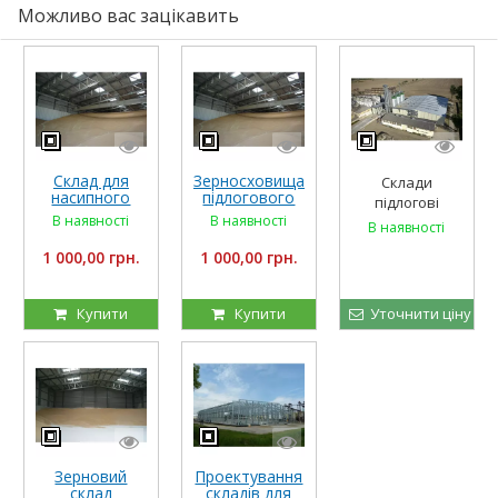
Можливо вас зацікавить
Склад для
Зерносховища
Склади
насипного
підлогового
підлогові
зберігання
типу
В наявності
В наявності
В наявності
зерна
1 000,00 грн.
1 000,00 грн.
Купити
Купити
Уточнити ціну
Зерновий
Проектування
склад
складів для