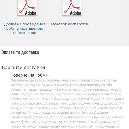
Дозвіл на проведення
Висновок експертизи
робіт з підвищеною
небезпекою
Оплата та доставка
Варіанти доставки
Повернення і обмін
Відповідно до закону України «про захист прав споживачів» ви
можете протягом 14 днів з моменту покупки повернути або
обміняти товар, придбаний в магазині, за умови виконання всіх
норм передбачених законом. Умови обміну / повернення товару
належної якості стаття 9. Відповідно до закону України «про захист
прав споживачів»: споживач має право обміняти непродовольчий
товар належної якості на аналогічний у продавця, у якого він був
придбаний, якщо товар не задовольнив його за формою,
габаритами, фасоном, кольором, розміром або з інших причин не
може бути ним використаний за призначенням. Споживач має
право на обмін товару належної якості протягом чотирнадцяти