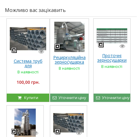
Можливо вас зацікавить
Проточні
Рециркуляційна
зерносушарки
Система труб
зерносушарка
RIELA, тип
для
RIELA, тип GTR
В наявності
В наявності
GDT
транспортування
В наявності
зернових в
елеваторах
100,00 грн.
Купити
Уточнити ціну
Уточнити ціну