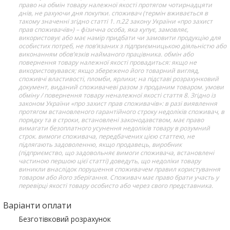
право на обмін товару належної якості протягом чотирнадцяти
днів, не рахуючи дня покупки. споживач (термін вживається в
такому значенні згідно статті 1. п.22 закону України «про захист
прав споживачів») – фізична особа, яка купує, замовляє,
використовує або має намір придбати чи замовити продукцію для
особистих потреб, не пов’язаних з підприємницькою діяльністю або
виконанням обов’язків найманого працівника. обмін або
повернення товару належної якості провадиться: якщо не
використовувався; якщо збережено його товарний вигляд,
споживчі властивості, пломби, ярлики; на підставі розрахунковий
документ, виданий споживачеві разом з проданим товаром. умови
обміну / повернення товару неналежної якості стаття 8. Згідно із
законом України «про захист прав споживачів»: в разі виявлення
протягом встановленого гарантійного строку недоліків споживач, в
порядку та в строки, встановлені законодавством, має право
вимагати безоплатного усунення недоліків товару в розумний
строк. вимоги споживача, передбачених цією статтею, не
підлягають задоволенню, якщо продавець, виробник
(підприємство, що задовольняє вимоги споживача, встановлені
частиною першою цієї статті) доведуть, що недоліки товару
виникли внаслідок порушення споживачем правил користування
товаром або його зберігання. Споживач має право брати участь у
перевірці якості товару особисто або через свого представника.
Варіанти оплати
Безготівковий розрахунок