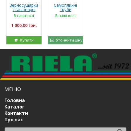
Зерносушарки
Самоплинні
стаціонарні
труби
RIELA, тип
В наявності
В наявності
GDT
1 000,00 грн.
Купити
Уточнити ціну
МЕНЮ
Головна
Каталог
Контакти
Про нас