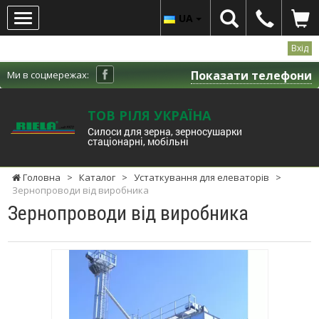
UA
Вхід
Показати телефони
Ми в соцмережах:
ТОВ РІЛЯ УКРАЇНА
Cилоси для зерна, зерносушарки
стаціонарні, мобільні
Головна
>
Каталог
>
Устаткування для елеваторів
>
Зернопроводи від виробника
Зернопроводи від виробника