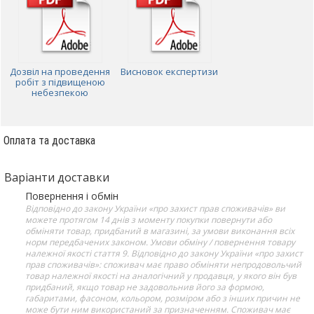
Дозвіл на проведення
Висновок експертизи
робіт з підвищеною
небезпекою
Оплата та доставка
Варіанти доставки
Повернення і обмін
Відповідно до закону України «про захист прав споживачів» ви
можете протягом 14 днів з моменту покупки повернути або
обміняти товар, придбаний в магазині, за умови виконання всіх
норм передбачених законом. Умови обміну / повернення товару
належної якості стаття 9. Відповідно до закону України «про захист
прав споживачів»: споживач має право обміняти непродовольчий
товар належної якості на аналогічний у продавця, у якого він був
придбаний, якщо товар не задовольнив його за формою,
габаритами, фасоном, кольором, розміром або з інших причин не
може бути ним використаний за призначенням. Споживач має