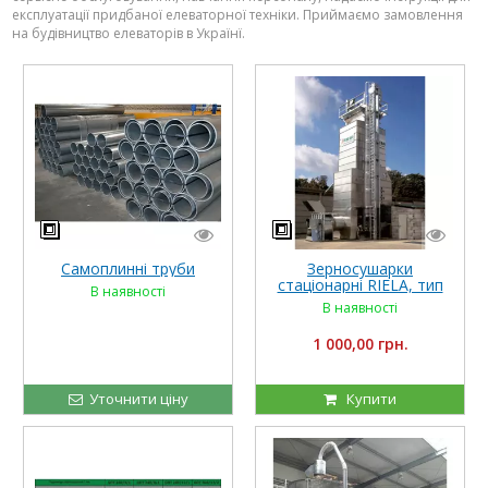
експлуатації придбаної елеваторної техніки. Приймаємо замовлення
на будівництво елеваторів в Українї.
Самоплинні труби
Зерносушарки
стаціонарні RIELA, тип
В наявності
GDT
В наявності
1 000,00 грн.
Уточнити ціну
Купити