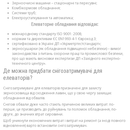
Зерноочисні машини – стаціонарні та пересувні;
Комбікормове обладнання;
Системи труб;
Електроустаткування та автоматика;
Елеваторне обладнання відповідає:
міжнародному стандарту ISO 9001: 2008;
нормам та директивам ЄС EN1993-4-1 Єврокод 3;
сертифіковано в Україні ДП «Укрметртестстандарт»;
зерносушарки (як обладнання підвищеної небезпеки) – вимог
законодавства з питань охорони праці та промислової безпеки,
про що мають висновки експертизи ДП «Західного експертно-
технічного центру».
Де можна придбати снігозатримувачі для
елеваторів?
Снігозатримувачі для елеваторів призначені для захисту
зерносховища від сходження лавин, що у свою чергу захищає
обладнання від обвалів.
Снігові обвали дуже часто стають причиною великих витрат: по-
перше, це призводить до руйнувань та поломок обладнання, по-
друге, до значних втрат сировини.
Щоб уникнути економічних витрат і витрат на ремонт (а іноді повного
відновлення) варто встановити снігозатримувач.