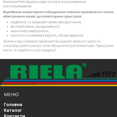
Компанія Ріля Україна надає послуги зі встановлення
снігозатримувачів.
Виробники елеваторного обладнання повинні враховувати кілька
обов'язкових вимог до елеваторних пристроїв:
надійність та тривалий термін використання;
високий рівень продуктивності;
мала енерговитратність;
простота та невелика вартість обслуговування.
Залежно від напрямку підприємства радимо звернути увагу на
специфіку роботи різних типів обладнання для елеваторів. Гарантуємо
якість та надійність усієї продукції.
МЕНЮ
Головна
Каталог
Контакти