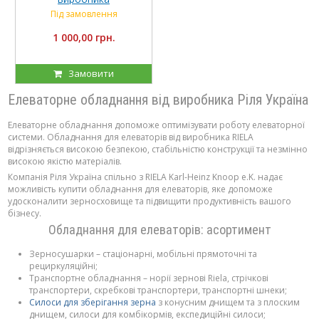
Під замовлення
1 000,00 грн.
Замовити
Елеваторне обладнання від виробника Ріля Україна
Елеваторне обладнання допоможе оптимізувати роботу елеваторної
системи. Обладнання для елеваторів від виробника RIELA
відрізняється високою безпекою, стабільністю конструкції та незмінно
високою якістю матеріалів.
Компанія Ріля Україна спільно з RIELA Karl-Heinz Knoop e.K. надає
можливість купити обладнання для елеваторів, яке допоможе
удосконалити зерносховище та підвищити продуктивність вашого
бізнесу.
Обладнання для елеваторів: асортимент
Зерносушарки – стаціонарні, мобільні прямоточні та
рециркуляційні;
Транспортне обладнання – норії зернові Riela, стрічкові
транспортери, скребкові транспортери, транспортні шнеки;
Силоси для зберігання зерна
з конусним днищем та з плоским
днищем, силоси для комбікормів, експедиційні силоси;