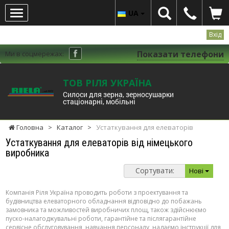
UA
Вхід
Показати телефони
Ми в соцмережах:
ТОВ РІЛЯ УКРАЇНА
Cилоси для зерна, зерносушарки
стаціонарні, мобільні
Головна
>
Каталог
>
Устаткування для елеваторів
Устаткування для елеваторів від німецького
виробника
Сортувати:
Нові
Компанія Ріля Україна проводить роботи з проектування та
будівництва елеваторного обладнання відповідно до побажань
замовника та можливостей виробничих площ, також здійснюємо
пуско-налагоджувальні роботи, гарантійне та післягарантійне
сервісне обслуговування, навчання персоналу, надаємо інструкції для