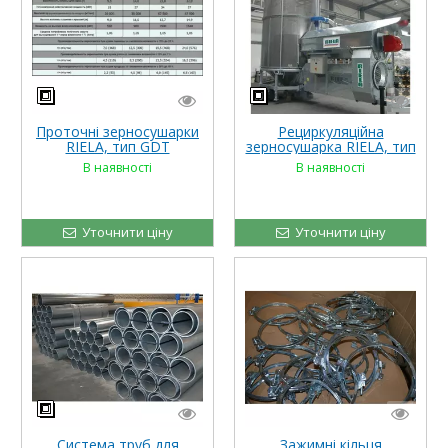
Проточні зерносушарки
Рециркуляційна
RIELA, тип GDT
зерносушарка RIELA, тип
GTR
В наявності
В наявності
Уточнити ціну
Уточнити ціну
Система труб для
Зажимні кільця