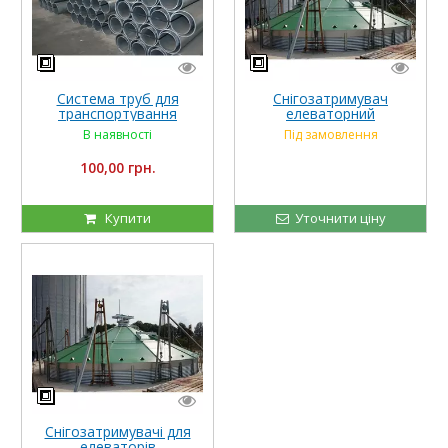
Система труб для
Снігозатримувач
транспортування
елеваторний
зернових в елеваторах
В наявності
Під замовлення
100,00 грн.
Купити
Уточнити ціну
Снігозатримувачі для
елеваторів