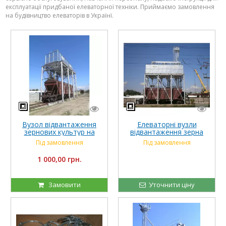
експлуатації придбаної елеваторної техніки. Приймаємо замовлення
на будівництво елеваторів в Українї.
Вузол відвантаження
Елеваторні вузли
зернових культур на
відвантаження зерна
залізничному транспорті
Під замовлення
Під замовлення
1 000,00 грн.
Замовити
Уточнити ціну