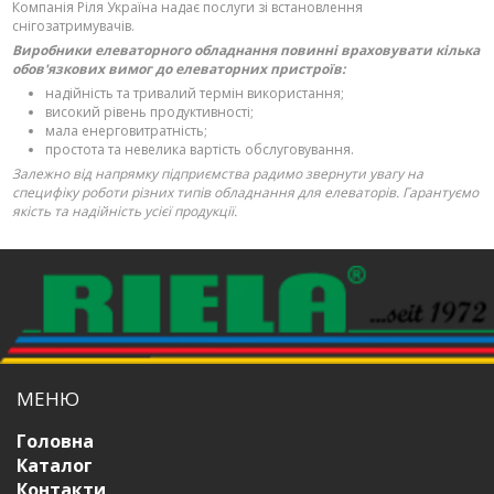
Компанія Ріля Україна надає послуги зі встановлення
снігозатримувачів.
Виробники елеваторного обладнання повинні враховувати кілька
обов'язкових вимог до елеваторних пристроїв:
надійність та тривалий термін використання;
високий рівень продуктивності;
мала енерговитратність;
простота та невелика вартість обслуговування.
Залежно від напрямку підприємства радимо звернути увагу на
специфіку роботи різних типів обладнання для елеваторів. Гарантуємо
якість та надійність усієї продукції.
МЕНЮ
Головна
Каталог
Контакти