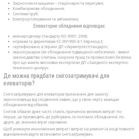
Зерноочисні машини – стаціонарні та пересувні;
Комбікормове обладнання;
Системи труб;
Електроустаткування та автоматика;
Елеваторне обладнання відповідає:
міжнародному стандарту ISO 9001: 2008;
нормам та директивам ЄС EN1993-4-1 Єврокод 3;
сертифіковано в Україні ДП «Укрметртестстандарт»;
зерносушарки (як обладнання підвищеної небезпеки) – вимог
законодавства з питань охорони праці та промислової безпеки,
про що мають висновки експертизи ДП «Західного експертно-
технічного центру».
Де можна придбати снігозатримувачі для
елеваторів?
Снігозатримувачі для елеваторів призначені для захисту
зерносховища від сходження лавин, що у свою чергу захищає
обладнання від обвалів.
Снігові обвали дуже часто стають причиною великих витрат: по-
перше, це призводить до руйнувань та поломок обладнання, по-
друге, до значних втрат сировини.
Щоб уникнути економічних витрат і витрат на ремонт (а іноді повного
відновлення) варто встановити снігозатримувач.