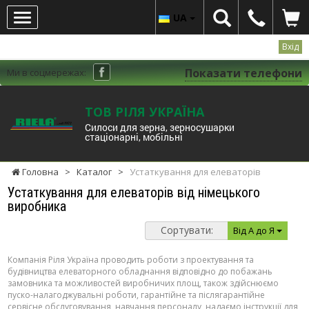
UA
Вхід
Показати телефони
Ми в соцмережах:
ТОВ РІЛЯ УКРАЇНА
Cилоси для зерна, зерносушарки
стаціонарні, мобільні
Головна
>
Каталог
>
Устаткування для елеваторів
Устаткування для елеваторів від німецького
виробника
Сортувати:
Від А до Я
Компанія Ріля Україна проводить роботи з проектування та
будівництва елеваторного обладнання відповідно до побажань
замовника та можливостей виробничих площ, також здійснюємо
пуско-налагоджувальні роботи, гарантійне та післягарантійне
сервісне обслуговування, навчання персоналу, надаємо інструкції для