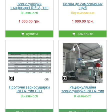
Зерносушарки
Коліна до самопливних
стаціонарні RIELA, тип
труб
GDT
В наявності
Під замовлення
1 000,00 грн.
1 000,00 грн.
Купити
Замовити
Проточні зерносушарки
Рециркуляційна
RIELA, тип GDT
зерносушарка RIELA, тип
GTR
В наявності
В наявності