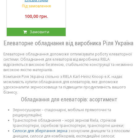
Під замовлення
100,00 грн.
Замовити
Елеваторне обладнання від виробника Ріля Україна
Елеваторне обладнання допоможе оптимізувати роботу елеваторної
системи. Обладнання для елеваторів від виробника RIELA
відрізняється високою безпекою, стабільністю конструкції та незмінно
високою якістю матеріалів.
Компанія Ріля Україна спільно з RIELA Karl-Heinz Knoop e.K. надає
можливість купити обладнання для елеваторів, яке допоможе
удосконалити зерносховище та підвищити продуктивність вашого
бізнесу.
Обладнання для елеваторів: асортимент
Зерносушарки – стаціонарні, мобільні прямоточні та
рециркуляційні;
Транспортне обладнання – норії зернові Riela, стрічкові
транспортери, скребкові транспортери, транспортні шнеки;
Силоси для зберігання зерна
з конусним днищем та з плоским
днищем, силоси для комбікормів, експедиційні силоси;